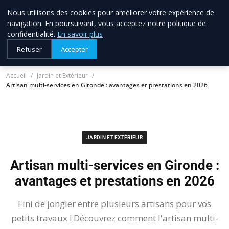
Nous utilisons des cookies pour améliorer votre expérience de
allo brico
33
navigation. En poursuivant, vous acceptez notre politique de
Votre expert bricolage en Gironde
confidentialité.
En savoir plus
Refuser
Accepter
Accueil
Jardin et Extérieur
Artisan multi-services en Gironde : avantages et prestations en 2026
JARDIN ET EXTÉRIEUR
Artisan multi-services en Gironde :
avantages et prestations en 2026
Fini de jongler entre plusieurs artisans pour vos
petits travaux ! Découvrez comment l'artisan multi-