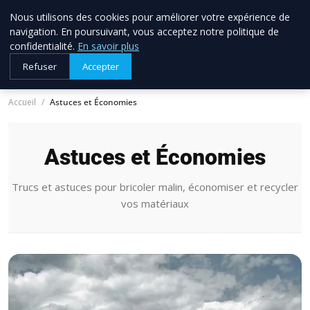
Nous utilisons des cookies pour améliorer votre expérience de
allo brico
33
navigation. En poursuivant, vous acceptez notre politique de
Votre expert bricolage en Gironde
confidentialité.
En savoir plus
Refuser
Accepter
Accueil
Astuces et Économies
Astuces et Économies
Trucs et astuces pour bricoler malin, économiser et recycler
vos matériaux