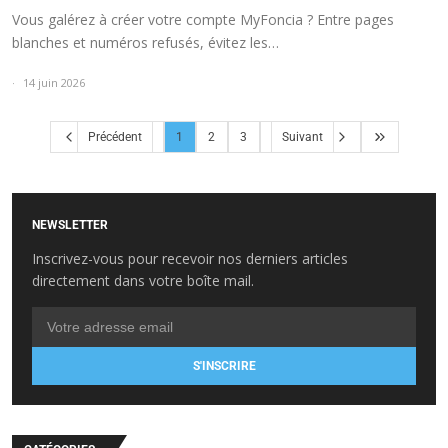
Vous galérez à créer votre compte MyFoncia ? Entre pages
blanches et numéros refusés, évitez les…
14 juin 2026
Précédent
1
2
3
Suivant
NEWSLETTER
Inscrivez-vous pour recevoir nos derniers articles
directement dans votre boîte mail.
S'INSCRIRE