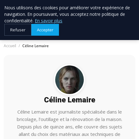
Nous utilisons des cookies pour améliorer votre expérience de
allo brico
33
navigation. En poursuivant, vous acceptez notre politique de
Votre expert bricolage en Gironde
confidentialité.
En savoir plus
Refuser
Accepter
Accueil
Céline Lemaire
Céline Lemaire
Céline Lemaire est journaliste spécialisée dans le
bricolage, l’outillage et la rénovation de la maison.
Depuis plus de quinze ans, elle couvre des sujets
allant du choix des matériaux aux techniques de