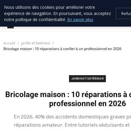
Nous utilisons des cookies pour améliorer votre
allo brico
33
expérience de navigation. En poursuivant, vous acceptez
Refu
Votre expert bricolage en Gironde
notre politique de confidentialité.
En savoir plus
Accueil
Jardin et Extérieur
Bricolage maison : 10 réparations à confier à un professionnel en 2026
JARDIN ET EXTÉRIEUR
Bricolage maison : 10 réparations à 
professionnel en 2026
En 2026, 40% des accidents domestiques graves p
réparations amateur. Entre tutoriels séduisants et 