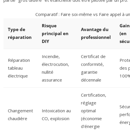
Comparatif : Faire soi-même vs Faire appel à u
Risque
Gain
Type de
Avantage du
principal en
(en
réparation
professionnel
DIY
sécu
Incendie,
Certificat de
Réparation
Prote
électrocution,
conformité,
tableau
des 
nullité
garantie
électrique
100
assurance
décennale
Certification,
réglage
Sécur
Changement
Intoxication au
optimal
perf
chaudière
CO, explosion
(économie
éner
d'énergie