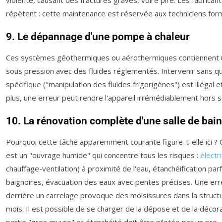
répètent : cette maintenance est réservée aux techniciens for
9. Le dépannage d'une pompe à chaleur
Ces systèmes géothermiques ou aérothermiques contiennent un 
sous pression avec des fluides réglementés. Intervenir sans qua
spécifique ("manipulation des fluides frigorigènes") est illégal
plus, une erreur peut rendre l'appareil irrémédiablement hors s
10. La rénovation complète d'une salle de bain
Pourquoi cette tâche apparemment courante figure-t-elle ici ? C
est un "ouvrage humide" qui concentre tous les risques :
électri
chauffage-ventilation) à proximité de l'eau, étanchéification pa
baignoires, évacuation des eaux avec pentes précises. Une err
derrière un carrelage provoque des moisissures dans la struct
mois. Il est possible de se charger de la dépose et de la décorat
partie "gros œuvre" et étanchéité doit être pilotée par un pro.