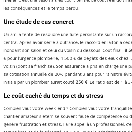
même. C'est une vision à très court terme. Le coût réel doit int
les conséquences et le temps perdu.
Une étude de cas concret
Un ami a tenté de résoudre une fuite persistante sur un raccor
central. Après avoir serré à outrance, le raccord en laiton a cédé
inondant son salon et celui du voisin du dessous. Coût final :
8 5
€ pour l'urgence plomberie, 4 500 € de dégâts des eaux chez lu
voisin (dont sa franchise). Son assurance a pris en charge une p
sa cotisation annuelle de 20% pendant 3 ans pour "sinistre évita
initiale par un plombier aurait coûté
250 €
. Le ratio est de 1 à 3
Le coût caché du temps et du stress
Combien vaut votre week-end ? Combien vaut votre tranquillité 
chantier amateur s'éternise souvent faute de compétence ou d'o
génère frustration et stress. Faire appel à un professionnel, c'