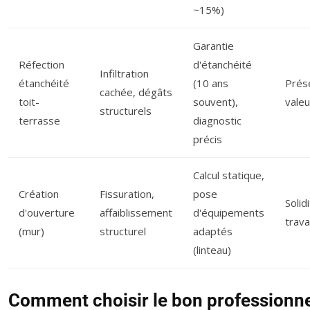
~15%)
Garantie
Réfection
d'étanchéité
Infiltration
étanchéité
(10 ans
Prése
cachée, dégâts
toit-
souvent),
valeu
structurels
terrasse
diagnostic
précis
Calcul statique,
Création
Fissuration,
pose
Solid
d'ouverture
affaiblissement
d'équipements
trav
(mur)
structurel
adaptés
(linteau)
Comment choisir le bon professionne