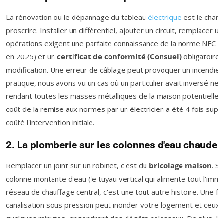
La rénovation ou le dépannage du tableau
électrique
est le cha
proscrire. Installer un différentiel, ajouter un circuit, remplace
opérations exigent une parfaite connaissance de la norme NFC 
en 2025) et un
certificat de conformité (Consuel)
obligatoir
modification. Une erreur de câblage peut provoquer un incendie
pratique, nous avons vu un cas où un particulier avait inversé ne
rendant toutes les masses métalliques de la maison potentiell
coût de la remise aux normes par un électricien a été 4 fois sup
coûté l'intervention initiale.
2. La plomberie sur les colonnes d'eau chaude 
Remplacer un joint sur un robinet, c'est du
bricolage maison
. 
colonne montante d'eau (le tuyau vertical qui alimente tout l'i
réseau de chauffage central, c'est une tout autre histoire. Une 
canalisation sous pression peut inonder votre logement et ceux
quelques minutes, engendrant des dégâts colossaux. De plus, 