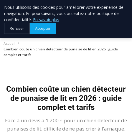
Nous utilisons des cookies pour améliorer votre expérience de
allo brico
33
navigation. En poursuivant, vous acceptez notre politique de
Votre expert bricolage en Gironde
confidentialité.
En savoir plus
Refuser
Accepter
Accueil
Combien coûte un chien détecteur de punaise de lit en 2026 : guide
complet et tarifs
Combien coûte un chien détecteur
de punaise de lit en 2026 : guide
complet et tarifs
Face à un devis à 1 200 € pour un chien détecteur de
punaises de lit, difficile de ne pas crier à l’arnaque.