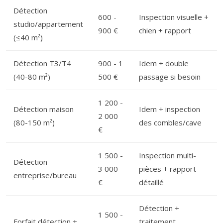
Détection
600 -
Inspection visuelle +
studio/appartement
900 €
chien + rapport
(≤40 m²)
Détection T3/T4
900 - 1
Idem + double
(40-80 m²)
500 €
passage si besoin
1 200 -
Détection maison
Idem + inspection
2 000
(80-150 m²)
des combles/cave
€
1 500 -
Inspection multi-
Détection
3 000
pièces + rapport
entreprise/bureau
€
détaillé
Détection +
1 500 -
Forfait détection +
traitement