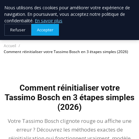
Nous utilisons des cookies pour améliorer votre expérience de
allo brico
33
navigation. En poursuivant, vous acceptez notre politique de
Votre expert bricolage en Gironde
confidentialité.
En savoir plus
Refuser
Accepter
Accueil
Comment réinitialiser votre Tassimo Bosch en 3 étapes simples (2026)
Comment réinitialiser votre
Tassimo Bosch en 3 étapes simples
(2026)
Votre Tassimo Bosch clignote rouge ou affiche une
erreur ? Découvrez les méthodes exactes de
réinitialisation qui fonctionnent vraiment, modèle