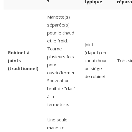
?
typique
répara
Manette(s)
séparée(s)
pour le chaud
et le froid.
Joint
Tourne
Robinet à
(clapet) en
plusieurs fois
joints
caoutchouc
Très s
pour
(traditionnel)
ou siège
ouvrir/fermer.
de robinet
Souvent un
bruit de "clac"
à la
fermeture.
Une seule
manette