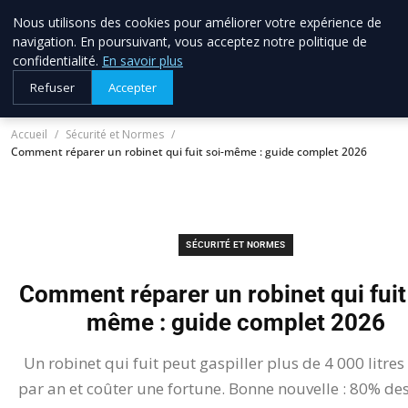
Nous utilisons des cookies pour améliorer votre expérience de
allo brico
33
navigation. En poursuivant, vous acceptez notre politique de
Votre expert bricolage en Gironde
confidentialité.
En savoir plus
Refuser
Accepter
Accueil
Sécurité et Normes
Comment réparer un robinet qui fuit soi-même : guide complet 2026
SÉCURITÉ ET NORMES
Comment réparer un robinet qui fuit
même : guide complet 2026
Un robinet qui fuit peut gaspiller plus de 4 000 litres
par an et coûter une fortune. Bonne nouvelle : 80% des