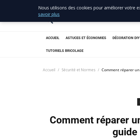
Nous utilisons des cookies pour améliorer votre ex
allo brico
33
savoir plus
Votre expert bricolage en Gironde
ACCUEIL
ASTUCES ET ÉCONOMIES
DÉCORATION DIY
TUTORIELS BRICOLAGE
Accueil
Sécurité et Normes
Comment réparer un r
Comment réparer un 
guide