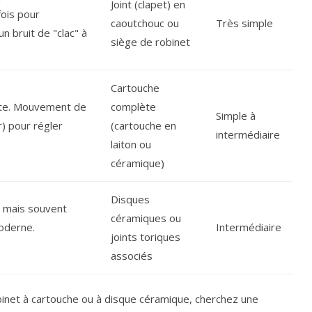
Joint (clapet) en
fois pour
caoutchouc ou
Très simple
n bruit de "clac" à
siège de robinet
Cartouche
te. Mouvement de
complète
Simple à
r) pour régler
(cartouche en
intermédiaire
laiton ou
céramique)
Disques
r, mais souvent
céramiques ou
moderne.
Intermédiaire
joints toriques
associés
binet à cartouche ou à disque céramique, cherchez une