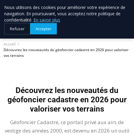
Nous utilisons des cookies pour améliorer votre expérience de
allo brico
33
navigation. En poursuivant, vous acceptez notre politique de
Votre expert bricolage en Gironde
confidentialité.
En savoir plus
Refuser
Accepter
Accueil
Découvrez les nouveautés du géofoncier cadastre en 2026 pour valoriser
vos terrains
Découvrez les nouveautés du
géofoncier cadastre en 2026 pour
valoriser vos terrains
Géofoncier Cadastre, ce portail privé aux airs de
vestige des années 2000, est devenu en 2026 un outil