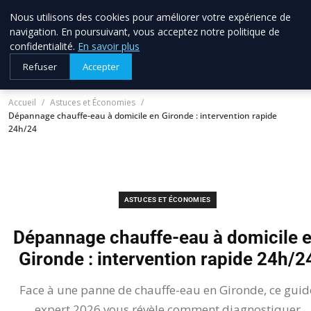
Nous utilisons des cookies pour améliorer votre expérience de
allo brico
33
navigation. En poursuivant, vous acceptez notre politique de
Votre expert bricolage en Gironde
confidentialité.
En savoir plus
Refuser
Accepter
Accueil
Astuces et Économies
Dépannage chauffe-eau à domicile en Gironde : intervention rapide
24h/24
ASTUCES ET ÉCONOMIES
Dépannage chauffe-eau à domicile 
Gironde : intervention rapide 24h/2
Face à une panne de chauffe-eau en Gironde, ce guid
expert 2026 vous révèle comment diagnostiquer