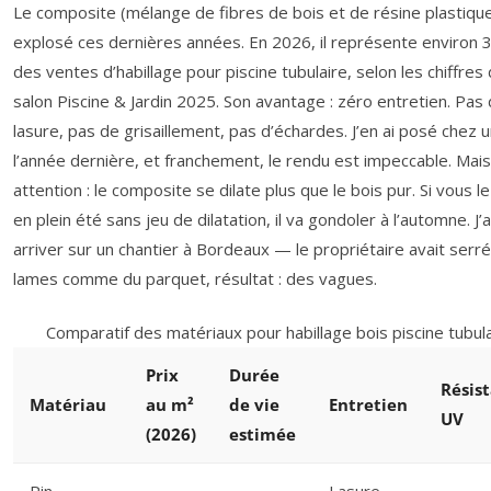
Le composite (mélange de fibres de bois et de résine plastique
explosé ces dernières années. En 2026, il représente environ
des ventes d’habillage pour piscine tubulaire, selon les chiffres
salon Piscine & Jardin 2025. Son avantage : zéro entretien. Pas
lasure, pas de grisaillement, pas d’échardes. J’en ai posé chez 
l’année dernière, et franchement, le rendu est impeccable. Mais
attention : le composite se dilate plus que le bois pur. Si vous l
en plein été sans jeu de dilatation, il va gondoler à l’automne. J’a
arriver sur un chantier à Bordeaux — le propriétaire avait serré
lames comme du parquet, résultat : des vagues.
Comparatif des matériaux pour habillage bois piscine tubula
Prix
Durée
Résis
Matériau
au m²
de vie
Entretien
UV
(2026)
estimée