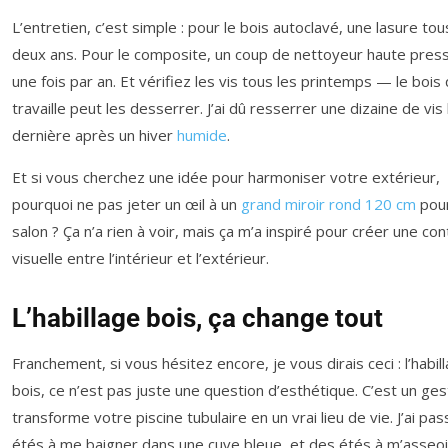
L’entretien, c’est simple : pour le bois autoclavé, une lasure tou
deux ans. Pour le composite, un coup de nettoyeur haute pres
une fois par an. Et vérifiez les vis tous les printemps — le bois 
travaille peut les desserrer. J’ai dû resserrer une dizaine de vis
dernière après un hiver
humide
.
Et si vous cherchez une idée pour harmoniser votre extérieur,
pourquoi ne pas jeter un œil à un
grand miroir rond 120 cm
pour
salon ? Ça n’a rien à voir, mais ça m’a inspiré pour créer une con
visuelle entre l’intérieur et l’extérieur.
L’habillage bois, ça change tout
Franchement, si vous hésitez encore, je vous dirais ceci : l’habil
bois, ce n’est pas juste une question d’esthétique. C’est un ges
transforme votre piscine tubulaire en un vrai lieu de vie. J’ai pa
étés à me baigner dans une cuve bleue, et des étés à m’asseoi