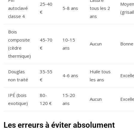
Pin
Lasure
25-40
Moyen
autoclavé
5-8 ans
tous les 2
€
(grisail
classe 4
ans
Bois
composite
45-70
10-15
Aucun
Bonne
(cèdre
€
ans
thermique)
Douglas
35-55
Huile tous
4-6 ans
Excell
non traité
€
les ans
IPÉ (bois
80-
15-20
Aucun
Excell
exotique)
120 €
ans
Les erreurs à éviter absolument