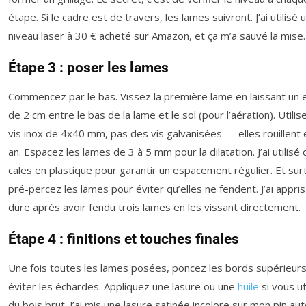
étape. Si le cadre est de travers, les lames suivront. J’ai utilisé 
niveau laser à 30 € acheté sur Amazon, et ça m’a sauvé la mise.
Étape 3 : poser les lames
Commencez par le bas. Vissez la première lame en laissant un
de 2 cm entre le bas de la lame et le sol (pour l’aération). Utili
vis inox de 4x40 mm, pas des vis galvanisées — elles rouillent 
an. Espacez les lames de 3 à 5 mm pour la dilatation. J’ai utilisé
cales en plastique pour garantir un espacement régulier. Et surt
pré-percez les lames pour éviter qu’elles ne fendent. J’ai appris 
dure après avoir fendu trois lames en les vissant directement.
Étape 4 : finitions et touches finales
Une fois toutes les lames posées, poncez les bords supérieur
éviter les échardes. Appliquez une lasure ou une
huile
si vous ut
du bois brut. J’ai mis une lasure satinée incolore sur mon pin aut