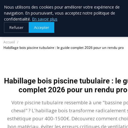
Nous utilisons des cookies pour améliorer votre expérience de
allo brico
33
navigation. En poursuivant, vous acceptez notre politique de
Votre expert bricolage en Gironde
confidentialité.
En savoir plus
Refuser
Accepter
Accueil
Habillage bois piscine tubulaire : le guide complet 2026 pour un rendu pro
Habillage bois piscine tubulaire : le 
complet 2026 pour un rendu pro
Votre piscine tubulaire ressemble à une "bassine p
cheval" ? L'habillage bois transforme radicalement 
esthétique pour 400-1500€. Découvrez comment chois
bon matériau, éviter les erreurs critiques de ventilatio