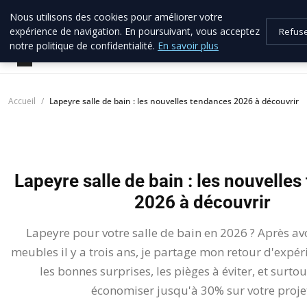
Nous utilisons des cookies pour améliorer votre
allo brico
33
expérience de navigation. En poursuivant, vous acceptez
Refus
Votre expert bricolage en Gironde
notre politique de confidentialité.
En savoir plus
Accueil
Lapeyre salle de bain : les nouvelles tendances 2026 à découvrir
Lapeyre salle de bain : les nouvelle
2026 à découvrir
Lapeyre pour votre salle de bain en 2026 ? Après avo
meubles il y a trois ans, je partage mon retour d'expérie
les bonnes surprises, les pièges à éviter, et surt
économiser jusqu'à 30% sur votre proje