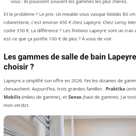
vous : ils poussent souvent les gammes les plus chères.
Et le problème ? Le prix. Un meuble sous vasque Mobilis 80 cm
robinetterie, c'est environ 450 € chez Lapeyre. Chez Leroy Merl
coûte 350 €. La différence ? Les finitions Lapeyre sont un cran
est-ce que ça justifie 100 € de plus ? À vous de voir.
Les gammes de salle de bain Lapeyre 
choisir ?
Lapeyre a simplifié son offre en 2026. Fini les dizaines de gam
chevauchent. Aujourd'hui, trois grandes familles :
Praktika
(ent
Mobilis
(milieu de gamme), et
Senso
(haut de gamme). J'ai testé
mon verdict.