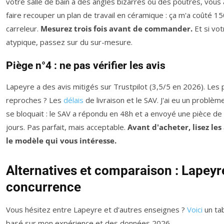
votre salle de bain a des angles bizarres ou des poutres, vous al
faire recouper un plan de travail en céramique : ça m'a coûté 1
carreleur.
Mesurez trois fois avant de commander.
Et si vot
atypique, passez sur du sur-mesure.
Piège n°4 : ne pas vérifier les avis
Lapeyre a des avis mitigés sur Trustpilot (3,5/5 en 2026). Les 
reproches ? Les
délais
de livraison et le SAV. J'ai eu un problème
se bloquait : le SAV a répondu en 48h et a envoyé une pièce d
jours. Pas parfait, mais acceptable.
Avant d'acheter, lisez les
le modèle qui vous intéresse.
Alternatives et comparaison : Lapeyre
concurrence
Vous hésitez entre Lapeyre et d'autres enseignes ?
Voici
un ta
basé sur mon expérience et des données 2026.