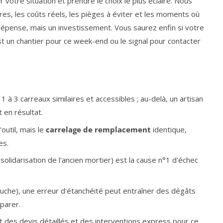
r votre situation et prendre le choix le plus éclairé. Nous
es, les coûts réels, les pièges à éviter et les moments où
 dépense, mais un investissement. Vous saurez enfin si votre
t un chantier pour ce week-end ou le signal pour contacter
 à 3 carreaux similaires et accessibles ; au-delà, un artisan
en résultat.
outil, mais le
carrelage de remplacement
identique,
es.
lidarisation de l'ancien mortier) est la cause n°1 d'échec
ouche), une erreur d'étanchéité peut entraîner des dégâts
parer.
des devis détaillés et des interventions express pour ce