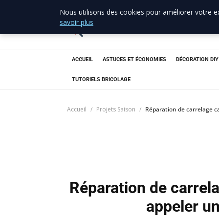
Nous utilisons des cookies pour améliorer votre ex
allo brico
33
savoir plus
Votre expert bricolage en Gironde
ACCUEIL
ASTUCES ET ÉCONOMIES
DÉCORATION DIY
TUTORIELS BRICOLAGE
Accueil
Projets Saison
Réparation de carrelage ca
Réparation de carrel
appeler un