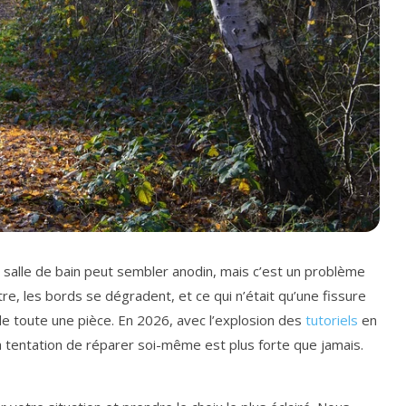
 salle de bain peut sembler anodin, mais c’est un problème
ltre, les bords se dégradent, et ce qui n’était qu’une fissure
e toute une pièce. En 2026, avec l’explosion des
tutoriels
en
 la tentation de réparer soi-même est plus forte que jamais.