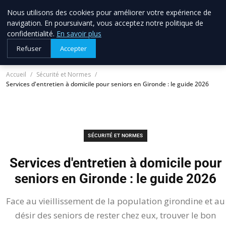
Nous utilisons des cookies pour améliorer votre expérience de
allo brico
33
navigation. En poursuivant, vous acceptez notre politique de
Votre expert bricolage en Gironde
confidentialité.
En savoir plus
Refuser
Accepter
Accueil
Sécurité et Normes
Services d'entretien à domicile pour seniors en Gironde : le guide 2026
SÉCURITÉ ET NORMES
Services d'entretien à domicile pour
seniors en Gironde : le guide 2026
Face au vieillissement de la population girondine et au
désir des seniors de rester chez eux, trouver le bon