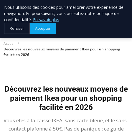
Nous utilisons des cookies pour améliorer votre expérience de
allo brico
33
navigation. En poursuivant, vous acceptez notre politique de
Votre expert bricolage en Gironde
confidentialité.
En savoir plus
Refuser
Accepter
Accueil
Découvrez les nouveaux moyens de paiement Ikea pour un shopping
facilité en 2026
Découvrez les nouveaux moyens de
paiement Ikea pour un shopping
facilité en 2026
Vous êtes à la caisse IKEA, sans carte bleue, et le sans-
contact plafonne à 50€. Pas de panique : ce guide