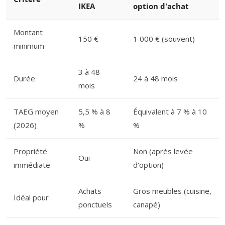
IKEA
option d'achat
Montant
150 €
1 000 € (souvent)
minimum
3 à 48
Durée
24 à 48 mois
mois
TAEG moyen
5,5 % à 8
Équivalent à 7 % à 10
(2026)
%
%
Propriété
Non (après levée
Oui
immédiate
d'option)
Achats
Gros meubles (cuisine,
Idéal pour
ponctuels
canapé)