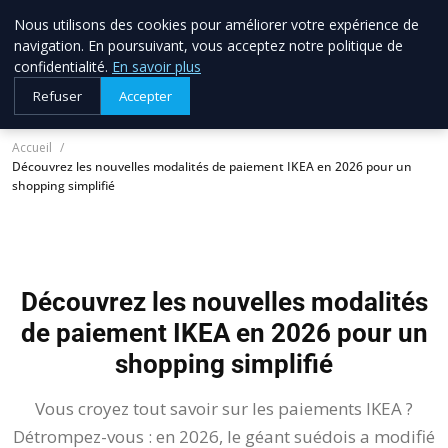
Nous utilisons des cookies pour améliorer votre expérience de
allo brico
33
navigation. En poursuivant, vous acceptez notre politique de
Votre expert bricolage en Gironde
confidentialité.
En savoir plus
Refuser
Accepter
Accueil
Découvrez les nouvelles modalités de paiement IKEA en 2026 pour un
shopping simplifié
Découvrez les nouvelles modalités
de paiement IKEA en 2026 pour un
shopping simplifié
Vous croyez tout savoir sur les paiements IKEA ?
Détrompez-vous : en 2026, le géant suédois a modifié