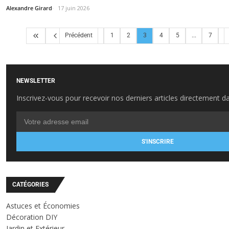
Alexandre Girard
17 juin 2026
Précédent
1
2
3
4
5
...
7
NEWSLETTER
Inscrivez-vous pour recevoir nos derniers articles directement da
S'INSCRIRE
CATÉGORIES
Astuces et Économies
Décoration DIY
Jardin et Extérieur