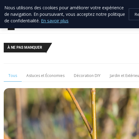
Nous utilisons des cookies pour améliorer votre expérience
allo brico
33
de navigation. En poursuivant, vous acceptez notre politique
Re
Votre expert bricolage en Gironde
de confidentialité.
En savoir plus
À NE PAS MANQUER
Tous
Astuces et Économies
Décoration DIY
Jardin et Extérie