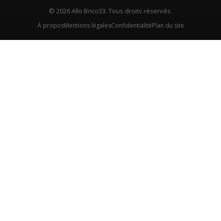
© 2026 Allo Brico33. Tous droits réservés.
À propos
Mentions légales
Confidentialité
Plan du site