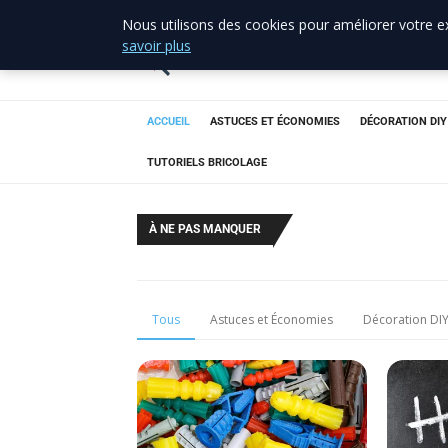
Nous utilisons des cookies pour améliorer votre ex
allo brico
33
savoir plus
Votre expert bricolage en Gironde
ACCUEIL
ASTUCES ET ÉCONOMIES
DÉCORATION DIY
TUTORIELS BRICOLAGE
À NE PAS MANQUER
Tous
Astuces et Économies
Décoration DI