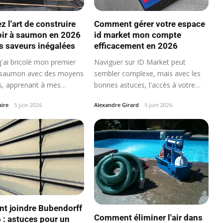
z l'art de construire
Comment gérer votre espace
ir à saumon en 2026
id market mon compte
s saveurs inégalées
efficacement en 2026
j'ai bricolé mon premier
Naviguer sur ID Market peut
 saumon avec des moyens
sembler complexe, mais avec les
, apprenant à mes
bonnes astuces, l'accès à votre
compte…
aire
5 juin 2026
Alexandre Girard
5 juin 2026
 joindre Bubendorff
Comment éliminer l'air dans
 : astuces pour un