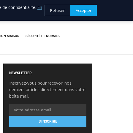
 de confidentialité.
En
Refuser
Accepter
ION MAISON
SÉCURITÉ ET NORMES
NEWSLETTER
Inscrivez-vous pour recevoir nos
derniers articles directement dans votre
boîte mail.
S'INSCRIRE