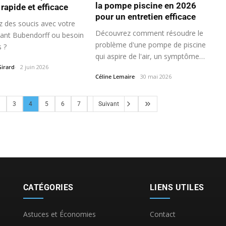
la pompe piscine en 2026
rapide et efficace
pour un entretien efficace
 des soucis avec votre
Découvrez comment résoudre le
lant Bubendorff ou besoin
problème d'une pompe de piscine
s ?
qui aspire de l'air, un symptôme…
Girard
2 juin 2026
Céline Lemaire
30 mai 2026
3
4
5
6
7
Suivant
CATÉGORIES
LIENS UTILES
Astuces et Économies
Contact