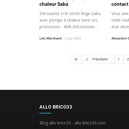
chaleur Saba
contact 
Découvrez si le sèche-linge Saba
Vous avez
avec pompe à chaleur tient ses
volet rou
promesses : 40% d'économie…
d'un devi
Loïc Marchand
2 juin 2026
Alexandre 
Précédent
1
2
ALLO BRICO33
Blog allo brico33 - allo-brico33.com