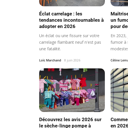
Éclat carrelage : les
Maîtrise
tendances incontournables à
un fumo
adopter en 2026
pour de
Un éclat ou une fissure sur votre
En 2023, 
carrelage flambant neuf n'est pas
fumoir à
une fatalité.
modestes
dépens…
Loïc Marchand
8 juin 2026
Céline Lem
Découvrez les avis 2026 sur
Comment
le sèche-linge pompe à
en 2026